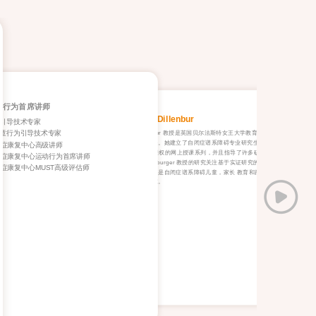
动行为首席讲师
Karola Dillenbur
Mic
为引导技术专家
儿童行为引导技术专家
Dillenburger 教授是英国贝尔法斯特女王大学教育学院行为分析
北爱尔
中心的主任。她建立了自闭症谱系障碍专业研究生课程，发起了
展协会
独症康复中心高级讲师
由 BCBA 授权的网上授课系列，并且指导了许多硕士生和博士
198
独症康复中心运动行为首席讲师
生。 Dillenburger 教授的研究关注基于实证研究的弱势儿童早期
分析领
症康复中心MUST高级评估师
干预，尤其是自闭症谱系障碍儿童，家长 教育和跨越各生命阶段
有杰出
的育儿研究。
ABA